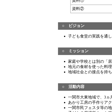
資料①
資料②
○
ビジョン
子ども食堂の実践を通し
○ ミッション
家庭や学校とは別の「居
地元の食材を使った料理
地域社会との接点を持ち
○
活動内容
一関市大東地域で、3ヵ
あかり工房の手作りアク
一関市民フェスタ等の地