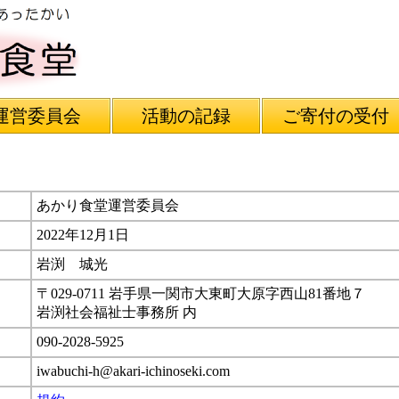
運営委員会
活動の記録
ご寄付の受付
あかり食堂運営委員会
2022年12月1日
岩渕 城光
〒029‐0711 岩手県一関市大東町大原字西山81番地７
岩渕社会福祉士事務所 内
090‐2028‐5925
iwabuchi-h@akari-ichinoseki.com